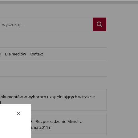
i
Dla mediów
Kontakt
okumentów w wyborach uzupełniających w trakcie
i
 SAMORZĄDOWE - Rozporządzenie Ministra
w z dnia 12 września 2011 r.