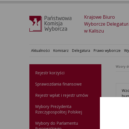
Krajowe Biuro
Wyborcze Delegatur
w Kaliszu
Aktualności
Komisarz
Delegatura
Prawo wyborcze
Wy
Wzory 
Rejestr korzyści
Sprawozdania finansowe
Wzo
Rejestr wpłat i rejestr umów
bur
Wybory Prezydenta
Rzeczypospolitej Polskiej
WYB
Fina
Wybory do Parlamentu
Europejskiego