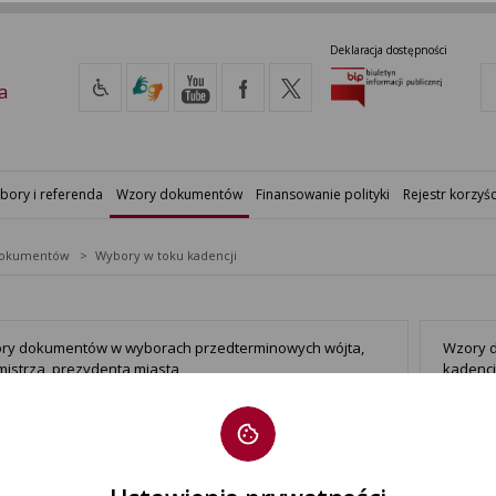
Deklaracja dostępności
a
bory i referenda
Wzory dokumentów
Finansowanie polityki
Rejestr korzyśc
dokumentów
Wybory w toku kadencji
ry dokumentów w wyborach przedterminowych wójta,
Wzory d
mistrza, prezydenta miasta
kadencj
ORY SAMORZĄDOWE - Rozporządzenie Ministra
WYBORY
nsów z dnia 19 września 2011 r.
Finansó