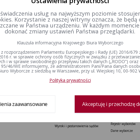
Ustawienia prywatności
1
 świadczenia usług na najwyższym poziomie stosujem
kies. Korzystanie z naszej witryny oznacza, że będą
zczane w Państwa urządzeniu. W każdym momenci
dokonać zmiany ustawień Państwa przeglądarki.
Klauzula informacyjna Krajowego Biura Wyborczego
 z rozporządzeniem Parlamentu Europejskiego i Rady (UE) 2016/679 z
2016 r. w sprawie ochrony osób fizycznych w związku z przetwarzan
h i w sprawie swobodnego przepływu takich danych („RODO”) oraz 
 95/46/WE informujemy, że administratorem Pani/Pana danych osob
iuro Wyborcze z siedzibą w Warszawie, przy ul. Wiejskiej 10, 00-902
Delegatura
Prawo wyborcze
Wybory i referenda
Polityka prywatności
Zespół delegatury
Konstytucja Rzeczypospolitej Polskiej​
Wybory Prezydenta 
Polskiej
Sprawozdanie finansowe
Kodeks wyborczy
Wybory do Sejmu i 
Ustawa o referendum ogólnokrajowym
Wybory do Parlamen
Ustawa o referendum lokalnym
ienia zaawansowane
Akceptuję i przechodzę d
Wybory samorządowe
Ustawa o partiach politycznych
lokalne
Wyjaśnienia, stanowiska i
Referenda ogólnokr
komunikaty
Rejestr wyborców
Wyroki i postanowienia sądów
Dane wyborcze