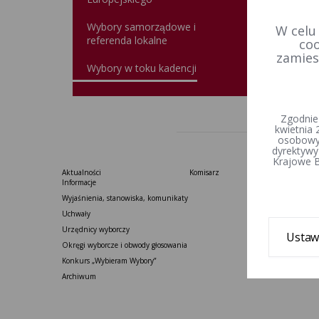
Wybory samorządowe i
W celu
referenda lokalne
coo
zamies
Wybory w toku kadencji
Zgodnie
kwietnia 
osobowyc
dyrektywy
Krajowe B
Aktualności
Komisarz
Informacje
Wyjaśnienia, stanowiska, komunikaty
Uchwały
Urzędnicy wyborczy
Ustaw
Okręgi wyborcze i obwody głosowania
Konkurs „Wybieram Wybory”
Archiwum