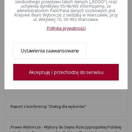
Zakończenie konsultacji ws. kształtu kart do głosowania
swobodnego przepływu takich danych („RODO”) oraz
uchylenia dyrektywy 95/46/WE informujemy, że
administratorem Pani/Pana danych osobowych jest
Krajowe Biuro Wyborcze z siedzibą w Warszawie, przy
ul. Wiejskiej 10, 00-902 Warszawa.
Prawo Wyborcze - Samorządowe Prawo Wyborcze. Zbiór
aktów prawnych oraz wyjaśnień Państwowej Komisji
Polityka prywatności
Wyborczej. - Stan prawny na dzień 30 kwietnia 1999 r.
Ustawienia zaawansowane
Nowy wzór karty do głosowania - wyraź swoją opinię
Akceptuję i przechodzę do serwisu
Prawo Wyborcze - Wybory Prezydenta Rzeczypospolitej
Polskiej. Zbiór aktów prawnych oraz wyjaśnień Państwowej
Komisji Wyborczej. - Stan prawny na 10 listopada 2000 r.
Raport z konferencji "Dialog dla wyborów"
Prawo Wyborcze - Wybory do Sejmu Rzeczypospolitej Polskiej