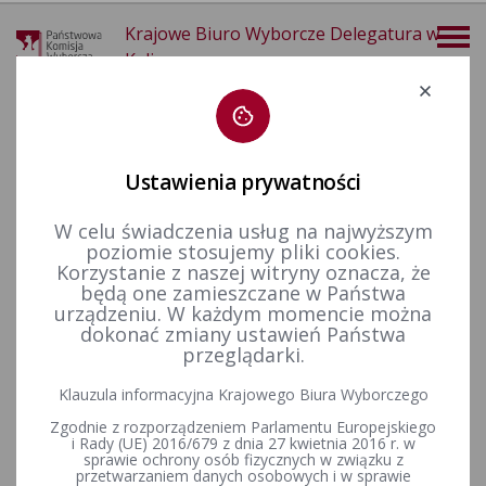
Krajowe Biuro Wyborcze Delegatura w
Kaliszu
Deklaracja dostępności
Ustawienia prywatności
W celu świadczenia usług na najwyższym
poziomie stosujemy pliki cookies.
więcej
Korzystanie z naszej witryny oznacza, że
będą one zamieszczane w Państwa
Aktualności
Archiwum
urządzeniu. W każdym momencie można
dokonać zmiany ustawień Państwa
przeglądarki.
Uroczystość wręczenia uchwały PKW o wyborze Prezydenta
Klauzula informacyjna Krajowego Biura Wyborczego
Rzeczypospolitej Polskiej - zapowiedź prasowa
Zgodnie z rozporządzeniem Parlamentu Europejskiego
i Rady (UE) 2016/679 z dnia 27 kwietnia 2016 r. w
sprawie ochrony osób fizycznych w związku z
przetwarzaniem danych osobowych i w sprawie