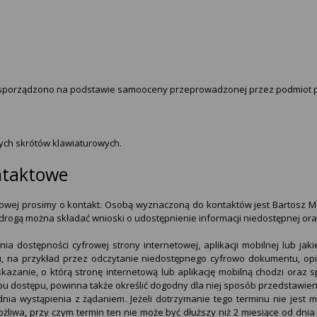
ę sporządzono na podstawie samooceny przeprowadzonej przez podmiot p
ych skrótów klawiaturowych.
ntaktowe
owej prosimy o kontakt. Osobą wyznaczoną do kontaktów jest
Bartosz M
 drogą można składać wnioski o udostępnienie informacji niedostępnej or
 dostępności cyfrowej strony internetowej, aplikacji mobilnej lub jak
 na przykład przez odczytanie niedostępnego cyfrowo dokumentu, opisa
azanie, o którą stronę internetową lub aplikację mobilną chodzi oraz s
 dostępu, powinna także określić dogodny dla niej sposób przedstawienia
 dnia wystąpienia z żądaniem. Jeżeli dotrzymanie tego terminu nie jest 
żliwa, przy czym termin ten nie może być dłuższy niż 2 miesiące od dnia