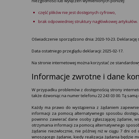
niezgodności lub wyłączeń wymienionych poniżej:
część plików nie jest dostępnych cyfrowo,
brak odpowiedniej struktury nagłówkowej artykułów.
Oświadczenie sporządzono dnia:
2020-10-23
. Deklaracj
Data ostatniego przeglądu deklaracji: 2025
-
02
-
17.
Na stronie internetowej można korzystać ze standardow
Informacje zwrotne i dane ko
W przypadku problemów z dostępnością strony internet
także dzwoniąc na numer telefonu
22 243 03 00
. Tą samą
Każdy ma prawo do wystąpienia z żądaniem zapewnienia
informacji za pomocą alternatywnego sposobu dostępu,
powinno zawierać dane osoby zgłaszającej żądanie, wsk
otrzymania informacji za pomocą alternatywnego sposobu
żądanie niezwłocznie, nie później niż w ciągu 7 dni od
wnoszącego żądanie, kiedy realizacja żądania będzie mo