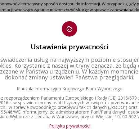
oponować alternatywny sposób dostępu do informacji. W przypadku, gdy 
rmacji, wnoszący żądanie możne złożyć skargę w sprawie zapewniana dostę
ej. Po wyczerpaniu wskazanej wyżej procedury można także złożyć wniosek
ch
.
Ustawienia prywatności
 świadczenia usług na najwyższym poziomie stosujem
nia przez obszary kontroli
.
kies. Korzystanie z naszej witryny oznacza, że będą
u zlokalizowana jest w budynku Powiatowego Urzędu Pracy w Kaliszu, wejśc
zczane w Państwa urządzeniu. W każdym momenci
u jest dostępna w dni robocze od poniedziałku do piątku w godzinach od 
dokonać zmiany ustawień Państwa przeglądarki.
ra Wyborczego Delegatury w Kaliszu, nie jest dostosowany do potrzeb po
Klauzula informacyjna Krajowego Biura Wyborczego
legatury w Kaliszu zlokalizowanej na II piętrze budynku prowadzi ciąg 
załatwienia sprawy na parterze budynku z uwagi na ograniczenia ruchowe.
 z rozporządzeniem Parlamentu Europejskiego i Rady (UE) 2016/679 z
informacji głosowych, pętlach indukcyjnych.
2016 r. w sprawie ochrony osób fizycznych w związku z przetwarzan
h i w sprawie swobodnego przepływu takich danych („RODO”) oraz 
ury w Kaliszu usytuowane jest po prawej stronie budynku, tzw. klatka B.
 95/46/WE informujemy, że administratorem Pani/Pana danych osob
nych poruszających się na wózku inwalidzkim (podjazd dla wózków inwali
iuro Wyborcze z siedzibą w Warszawie, przy ul. Wiejskiej 10, 00-902
ch. Nie ma oznaczeń w alfabecie Braille'a ani oznaczeń drukiem powiększ
egatury w Kaliszu wyposażone są w domofon.
Polityka prywatności
ejsc parkingowych wyznaczonych dla osób niepełnosprawnych.
ba Krajowego Biura Wyborczego Delegatury w Kaliszu, jest dostosowany