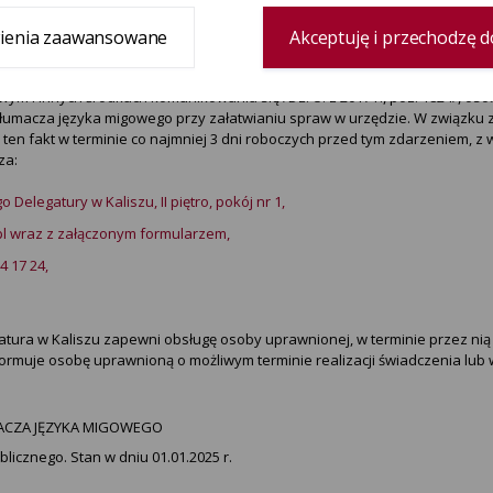
 ewentualnych uzasadnionych ograniczeniach.
ienia zaawansowane
Akceptuję i przechodzę d
Biura Wyborczego Delegatury w Kaliszu, oraz wszystkich pomieszczeń obs
ęzyka migowego na miejscu lub online.
owym i innych środkach komunikowania się /Dz. U. z 2017 r., poz. 1824/, o
tłumacza języka migowego przy załatwianiu spraw w urzędzie. W związk
 ten fakt w terminie co najmniej 3 dni roboczych przed tym zdarzeniem, z
za:
Delegatury w Kaliszu, II piętro, pokój nr 1,
pl wraz z załączonym formularzem,
4 17 24,
tura w Kaliszu zapewni obsługę osoby uprawnionej, w terminie przez n
formuje osobę uprawnioną o możliwym terminie realizacji świadczenia lub 
ACZA JĘZYKA MIGOWEGO
icznego. Stan w dniu 01.01.2025 r.