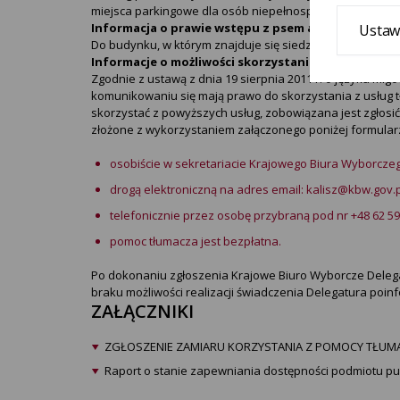
miejsca parkingowe dla osób niepełnosprawnych.
Informacja o prawie wstępu z psem asystującym i
Ustaw
Do budynku, w którym znajduje się siedziba Krajowego 
Informacje o możliwości skorzystania z tłumacza j
Zgodnie z ustawą z dnia 19 sierpnia 2011 r. o języku mig
komunikowaniu się mają prawo do skorzystania z usług 
skorzystać z powyższych usług, zobowiązana jest zgłosić
złożone z wykorzystaniem załączonego poniżej formular
osobiście w sekretariacie Krajowego Biura Wyborczego 
drogą elektroniczną na adres email: kalisz@kbw.gov.
telefonicznie przez osobę przybraną pod nr +48 62 59
pomoc tłumacza jest bezpłatna.
Po dokonaniu zgłoszenia Krajowe Biuro Wyborcze Delega
braku możliwości realizacji świadczenia Delegatura poin
ZAŁĄCZNIKI
ZGŁOSZENIE ZAMIARU KORZYSTANIA Z POMOCY TŁUM
Raport o stanie zapewniania dostępności podmiotu publ