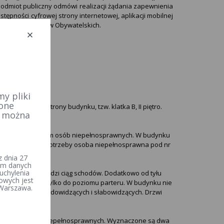
podmiot publiczny odmówi realizacji żądania zapewnienia
pności cyfrowej strony internetowej, aplikacji mobilnej
 do Rzecznika Praw Obywatelskich.
y pliki
 one
ie z prawej strony budynku, tzw. klatka B, II piętro.
e można
7:30 do 15:30.
ruszania się po nim osób niepełnosprawnych. W budynku
schodów. W razie potrzeby osoba niepełnosprawna pod nr
 dnia 27
iem danych
uchylenia
 Do wejścia prowadzi ciąg schodów. Dodatkowo od tyłu
owych jest
dzkich), jednak tylko do poziomu parteru. W budynku nie
 Warszawa.
onym dla osób niedowidzących i słabowidzących. Drzwi
 do potrzeb osób niepełnosprawnych. Wyznaczone są dwa