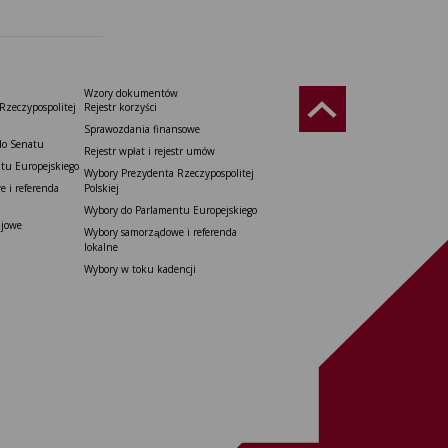
Wzory dokumentów
Rzeczypospolitej
Rejestr korzyści
Sprawozdania finansowe
do Senatu
Rejestr wpłat i rejestr umów
tu Europejskiego
Wybory Prezydenta Rzeczypospolitej
 i referenda
Polskiej
Wybory do Parlamentu Europejskiego
ajowe
Wybory samorządowe i referenda
lokalne
Wybory w toku kadencji