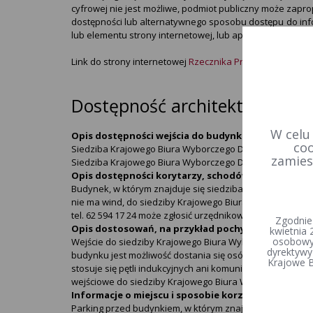
cyfrowej nie jest możliwe, podmiot publiczny może zapr
dostępności lub alternatywnego sposobu dostępu do info
lub elementu strony internetowej, lub aplikacji mobiln
Link do strony internetowej
Rzecznika Praw Obywatelski
Dostępność architektoniczna
W celu
Opis dostępności wejścia do budynku i przechodze
coo
Siedziba Krajowego Biura Wyborczego Delegatury w Kalisz
zamies
Siedziba Krajowego Biura Wyborczego Delegatury w Kalisz
Opis dostępności korytarzy, schodów i wind.
Budynek, w którym znajduje się siedziba Krajowego Biu
nie ma wind, do siedziby Krajowego Biura Wyborczego De
tel. 62 594 17 24 może zgłosić urzędnikowi konieczność 
Zgodnie
Opis dostosowań, na przykład pochylni, platform, 
kwietnia 
osobowyc
Wejście do siedziby Krajowego Biura Wyborczego Delegat
dyrektywy
budynku jest możliwość dostania się osób niepełnospraw
Krajowe B
stosuje się pętli indukcyjnych ani komunikatów głosowy
wejściowe do siedziby Krajowego Biura Wyborczego Del
Informacje o miejscu i sposobie korzystania z mi
Parking przed budynkiem, w którym znajduje się siedzi