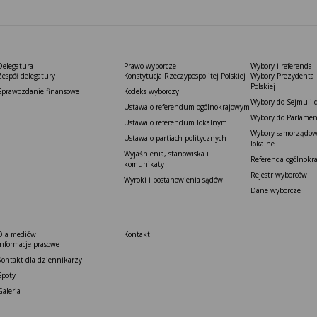
Delegatura
Prawo wyborcze
Wybory i referenda
Zespół delegatury
Konstytucja Rzeczypospolitej Polskiej​
Wybory Prezydenta 
Polskiej
Sprawozdanie finansowe
Kodeks wyborczy
Wybory do Sejmu i 
Ustawa o referendum ogólnokrajowym
Wybory do Parlamen
Ustawa o referendum lokalnym
Wybory samorządowe
Ustawa o partiach politycznych
lokalne
Wyjaśnienia, stanowiska i
Referenda ogólnokr
komunikaty
Rejestr wyborców
Wyroki i postanowienia sądów
Dane wyborcze
Dla mediów
Kontakt
Informacje prasowe
Kontakt dla dziennikarzy
Spoty
Galeria