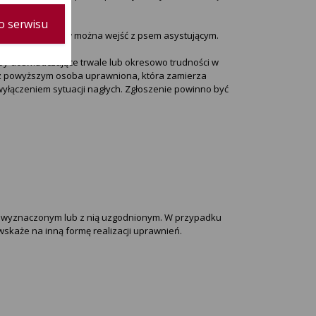
o serwisu
ługi interesantów można wejść z psem asystującym.
soby doświadczające trwale lub okresowo trudności w
u z powyższym osoba uprawniona, która zamierza
 wyłączeniem sytuacji nagłych. Zgłoszenie powinno być
ią wyznaczonym lub z nią uzgodnionym. W przypadku
wskaże na inną formę realizacji uprawnień.