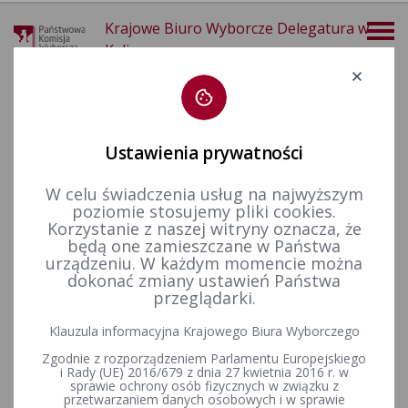
Krajowe Biuro Wyborcze Delegatura w
Kaliszu
Deklaracja dostępności
Ustawienia prywatności
W celu świadczenia usług na najwyższym
poziomie stosujemy pliki cookies.
więcej
Korzystanie z naszej witryny oznacza, że
będą one zamieszczane w Państwa
Dla mediów
Galeria
Wybory samorządowe w 2024 r.
urządzeniu. W każdym momencie można
dokonać zmiany ustawień Państwa
przeglądarki.
Ogłoszenie zbiorczych wyników wyborów samorządowych w
Klauzula informacyjna Krajowego Biura Wyborczego
ponownym głosowaniu | 22 IV 2024 r. godz. 6:00
Zgodnie z rozporządzeniem Parlamentu Europejskiego
i Rady (UE) 2016/679 z dnia 27 kwietnia 2016 r. w
sprawie ochrony osób fizycznych w związku z
przetwarzaniem danych osobowych i w sprawie
Konferencja prasowa przed rozpoczęciem ciszy wyborczej |