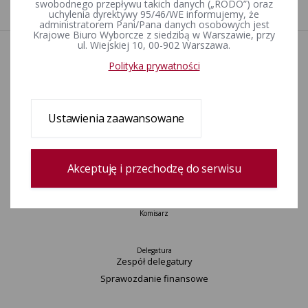
1
swobodnego przepływu takich danych („RODO”) oraz
uchylenia dyrektywy 95/46/WE informujemy, że
administratorem Pani/Pana danych osobowych jest
Krajowe Biuro Wyborcze z siedzibą w Warszawie, przy
ul. Wiejskiej 10, 00-902 Warszawa.
Aktualności
Polityka prywatności
Informacje
Wyjaśnienia, stanowiska, komunikaty
Uchwały
Ustawienia zaawansowane
Urzędnicy wyborczy
Okręgi wyborcze i obwody głosowania
Konkurs „Wybieram Wybory”
Akceptuję i przechodzę do serwisu
Archiwum
Komisarz
Delegatura
Zespół delegatury
Sprawozdanie finansowe