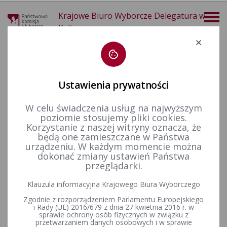
Krajowe Biuro Wyborcze Delegatura w
Kaliszu
Deklaracja dostępności
Ustawienia prywatności
W celu świadczenia usług na najwyższym
poziomie stosujemy pliki cookies.
więcej
Korzystanie z naszej witryny oznacza, że
będą one zamieszczane w Państwa
Wzory dokumentów
Sprawozdania finansowe
urządzeniu. W każdym momencie można
dokonać zmiany ustawień Państwa
przeglądarki.
Klauzula informacyjna Krajowego Biura Wyborczego
Proszę wybrać odpowiednią kategorię.
Zgodnie z rozporządzeniem Parlamentu Europejskiego
i Rady (UE) 2016/679 z dnia 27 kwietnia 2016 r. w
sprawie ochrony osób fizycznych w związku z
przetwarzaniem danych osobowych i w sprawie