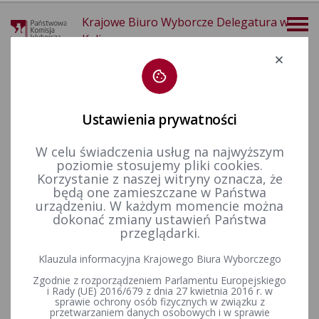
Krajowe Biuro Wyborcze Delegatura w
Kaliszu
Deklaracja dostępności
Ustawienia prywatności
W celu świadczenia usług na najwyższym
poziomie stosujemy pliki cookies.
więcej
Korzystanie z naszej witryny oznacza, że
będą one zamieszczane w Państwa
Wzory dokumentów
Wybory Prezydenta Rzeczypospolitej Polskiej
urządzeniu. W każdym momencie można
dokonać zmiany ustawień Państwa
WZORY DOKUMENTÓW
przeglądarki.
ZWIĄZANYCH Z WYBORAMI
Klauzula informacyjna Krajowego Biura Wyborczego
PREZYDENTA
Zgodnie z rozporządzeniem Parlamentu Europejskiego
i Rady (UE) 2016/679 z dnia 27 kwietnia 2016 r. w
RP
ZARZĄDZONYMI NA DZIEŃ 18
sprawie ochrony osób fizycznych w związku z
przetwarzaniem danych osobowych i w sprawie