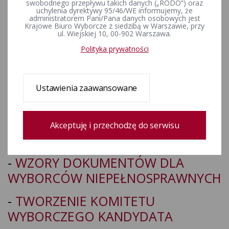
MAJA 2025 R. STANOWIĄ
swobodnego przepływu takich danych („RODO”) oraz
uchylenia dyrektywy 95/46/WE informujemy, że
ZAŁĄCZNIKI DO ODPOWIEDNICH
administratorem Pani/Pana danych osobowych jest
Krajowe Biuro Wyborcze z siedzibą w Warszawie, przy
INFORMACJI I SĄ
DOSTĘPNE
POD
ul. Wiejskiej 10, 00-902 Warszawa.
NASTĘPUJĄCYMI ADRESAMI:
Polityka prywatności
-
ZGŁOSZENIE KANDYDATÓW NA
CZŁONKÓW OBWODOWYCH
Ustawienia zaawansowane
KOMISJI WYBORCZYCH
-
GŁOSOWANIE
Akceptuję i przechodzę do serwisu
KORESPONDENCYJNE
-
WZORY DOKUMENTÓW DLA
WYBORCÓW NIEPEŁNOSPRAWNYCH
-
TWORZENIE KOMITETU
WYBORCZEGO KANDYDATA