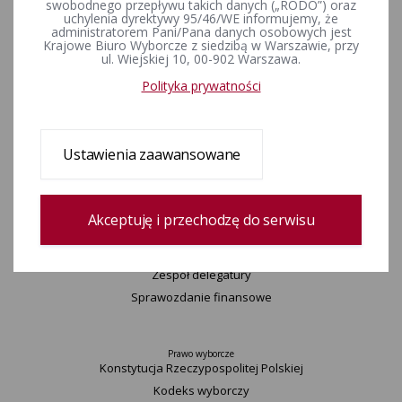
swobodnego przepływu takich danych („RODO”) oraz
Aktualności
uchylenia dyrektywy 95/46/WE informujemy, że
Informacje
administratorem Pani/Pana danych osobowych jest
Wyjaśnienia, stanowiska, komunikaty
Krajowe Biuro Wyborcze z siedzibą w Warszawie, przy
ul. Wiejskiej 10, 00-902 Warszawa.
Uchwały
Polityka prywatności
Urzędnicy wyborczy
Okręgi wyborcze i obwody głosowania
Konkurs „Wybieram Wybory”
Ustawienia zaawansowane
Archiwum
Komisarz
Akceptuję i przechodzę do serwisu
Delegatura
Zespół delegatury
Sprawozdanie finansowe
Prawo wyborcze
Konstytucja Rzeczypospolitej Polskiej​
Kodeks wyborczy