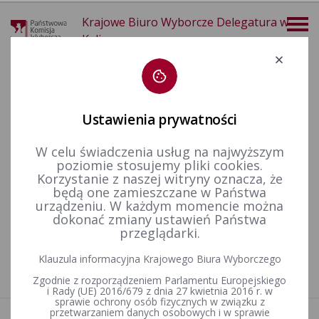
Krajowe Biuro Wyborcze Delegatura w
Kaliszu
Deklaracja dostępności
Ustawienia prywatności
W celu świadczenia usług na najwyższym
poziomie stosujemy pliki cookies.
KALENDARIUM 10-08-2025
Korzystanie z naszej witryny oznacza, że
będą one zamieszczane w Państwa
urządzeniu. W każdym momencie można
05-10-2025
dokonać zmiany ustawień Państwa
przeglądarki.
Wybory przedterminowe Wójta Gminy Łęka Opatowska
zarządzone na dzień 10 sierpnia 2025 r.
Klauzula informacyjna Krajowego Biura Wyborczego
Zgodnie z rozporządzeniem Parlamentu Europejskiego
i Rady (UE) 2016/679 z dnia 27 kwietnia 2016 r. w
sprawie ochrony osób fizycznych w związku z
przetwarzaniem danych osobowych i w sprawie